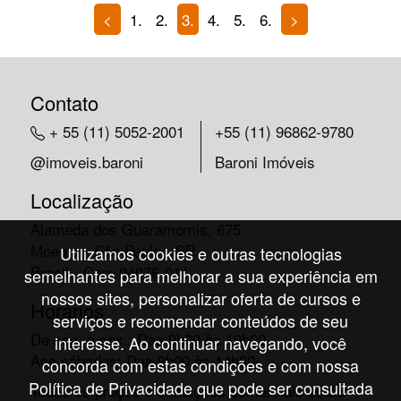
<
1.
2.
3.
4.
5.
6.
>
Contato
+ 55 (11) 5052-2001
+55 (11) 96862-9780
@imoveis.baroni
Baroni Imóveis
Localização
Alameda dos Guaramomis, 675
Moema - São Paulo - SP.
Utilizamos cookies e outras tecnologias
Brasil - Cep: 04076-011
semelhantes para melhorar a sua experiência em
nossos sites, personalizar oferta de cursos e
Horários
serviços e recomendar conteúdos de seu
De seg. a sex.: Das 9h00 às 19h00
interesse. Ao continuar navegando, você
Aos sábados: Das 9h00 às 14h00
concorda com estas condições e com nossa
Política de Privacidade que pode ser consultada
Todos os preços e condições comerciais estão