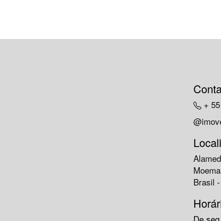
Conta
+ 55
@imove
Local
Alamed
Moema 
Brasil 
Horár
De seg.