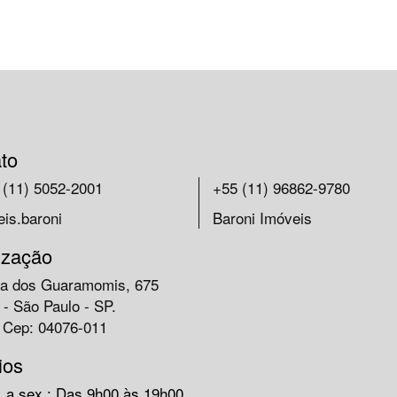
to
 (11) 5052-2001
+55 (11) 96862-9780
is.baroni
Baroni Imóveis
ização
a dos Guaramomis, 675
- São Paulo - SP.
- Cep: 04076-011
ios
 a sex.: Das 9h00 às 19h00